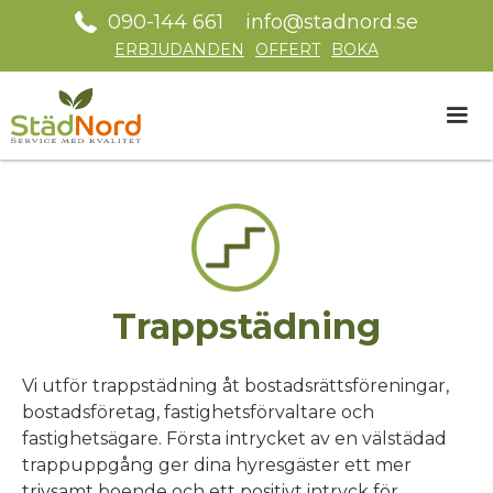
090-144 661
info@stadnord.se
ERBJUDANDEN
OFFERT
BOKA
Trappstädning
Vi utför trappstädning åt bostadsrättsföreningar,
bostadsföretag, fastighetsförvaltare och
fastighetsägare. Första intrycket av en välstädad
trappuppgång ger dina hyresgäster ett mer
trivsamt boende och ett positivt intryck för